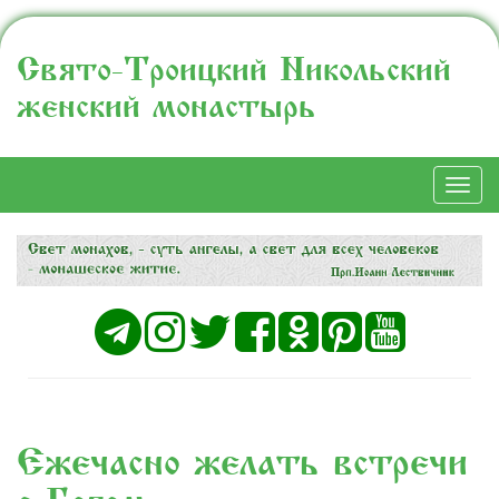
Свято-Троицкий Никольский
женский монастырь
Togg
navi
Ежечасно желать встречи