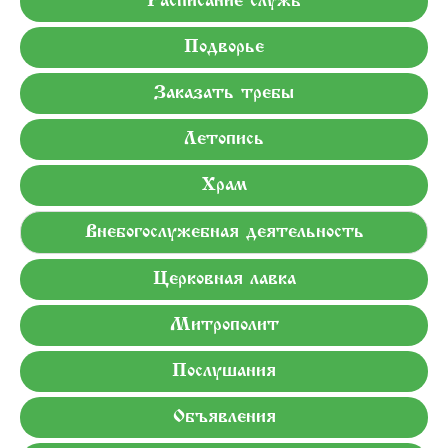
Расписание служб
Подворье
Заказать требы
Летопись
Храм
Внебогослужебная деятельность
Церковная лавка
Митрополит
Послушания
Объявления