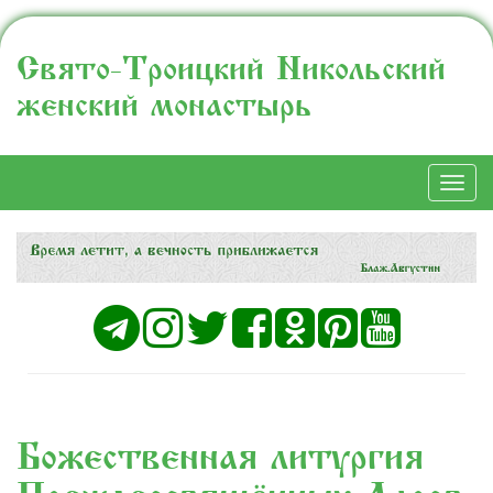
Свято-Троицкий Никольский
женский монастырь
Togg
navi
Божественная литургия