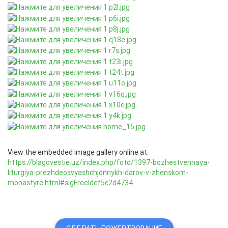
View the embedded image gallery online at:
https://blagovestie.uz/index.php/foto/1397-bozhestvennaya-
liturgiya-prezhdeosvyashchjonnykh-darov-v-zhenskom-
monastyre.html#sigFreeIdef5c2d4734