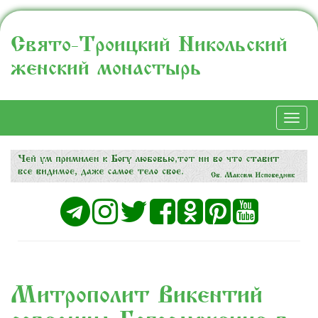
Свято-Троицкий Никольский
женский монастырь
Togg
navi
Митрополит Викентий