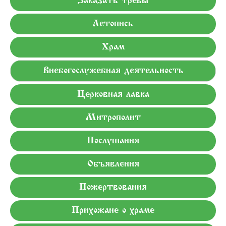
Заказать требы
Летопись
Храм
Внебогослужебная деятельность
Церковная лавка
Митрополит
Послушания
Объявления
Пожертвования
Прихожане о храме