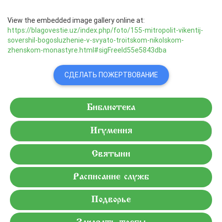
View the embedded image gallery online at:
https://blagovestie.uz/index.php/foto/155-mitropolit-vikentij-
sovershil-bogosluzhenie-v-svyato-troitskom-nikolskom-
zhenskom-monastyre.html#sigFreeId55e5843dba
СДЕЛАТЬ ПОЖЕРТВОВАНИЕ
Библиотека
Игумения
Святыни
Расписание служб
Подворье