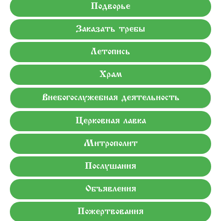
Подворье
Заказать требы
Летопись
Храм
Внебогослужебная деятельность
Церковная лавка
Митрополит
Послушания
Объявления
Пожертвования