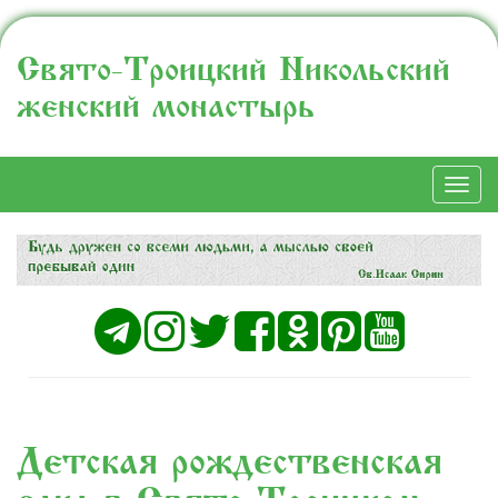
Свято-Троицкий Никольский
женский монастырь
Togg
navi
Детская рождественская