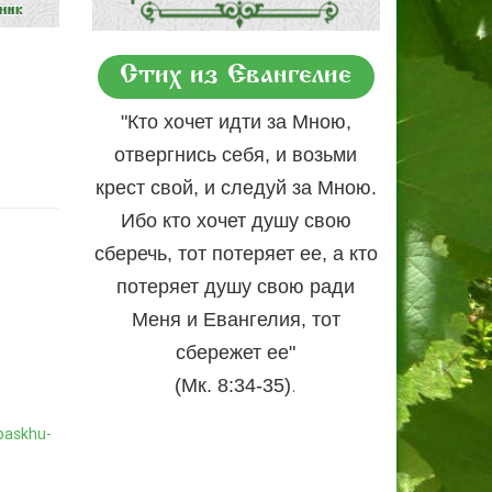
Стих из Евангелие
"Кто хочет идти за Мною,
отвергнись себя, и возьми
крест свой, и следуй за Мною.
Ибо кто хочет душу свою
сберечь, тот потеряет ее, а кто
потеряет душу свою ради
Меня и Евангелия, тот
сбережет ее"
.
(Мк. 8:34-35)
-paskhu-