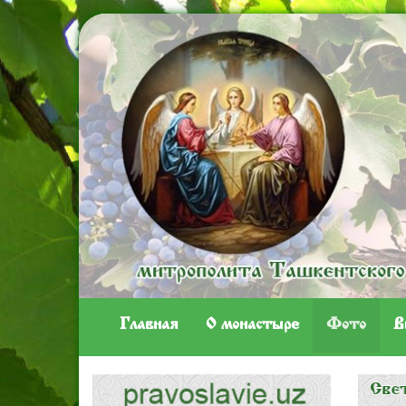
Главная
O монастыре
Фото
В