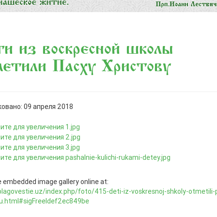
и из воскресной школы
етили Пасху Христову
овано: 09 апреля 2018
 embedded image gallery online at:
blagovestie.uz/index.php/foto/415-deti-iz-voskresnoj-shkoly-otmetili
vu.html#sigFreeIdef2ec849be