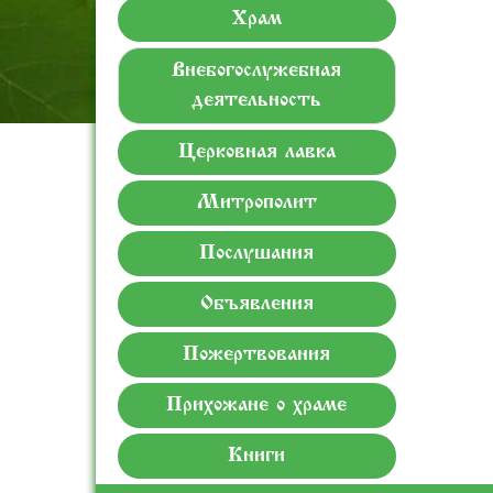
Храм
Внебогослужебная
деятельность
Церковная лавка
Митрополит
Послушания
Объявления
Пожертвования
Прихожане о храме
Книги