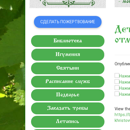
СДЕЛАТЬ ПОЖЕРТВОВАНИЕ
Дет
отм
Библиотека
Игумения
Опублик
Святыни
Расписание служб
Подворье
Заказать требы
View the
https://
khristo
Летопись