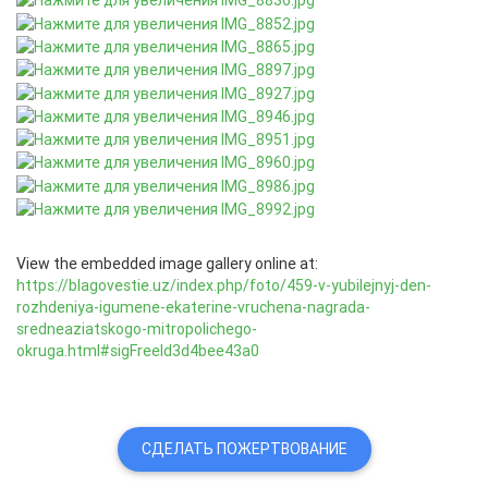
View the embedded image gallery online at:
https://blagovestie.uz/index.php/foto/459-v-yubilejnyj-den-
rozhdeniya-igumene-ekaterine-vruchena-nagrada-
sredneaziatskogo-mitropolichego-
okruga.html#sigFreeId3d4bee43a0
СДЕЛАТЬ ПОЖЕРТВОВАНИЕ