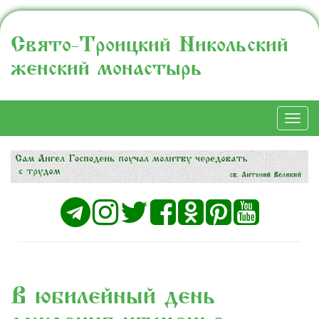
Свято-Троицкий Никольский
женский монастырь
Togg
navi
В юбилейный день