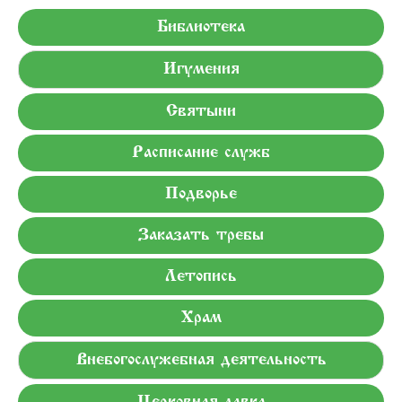
Библиотека
Игумения
Святыни
Расписание служб
Подворье
Заказать требы
Летопись
Храм
Внебогослужебная деятельность