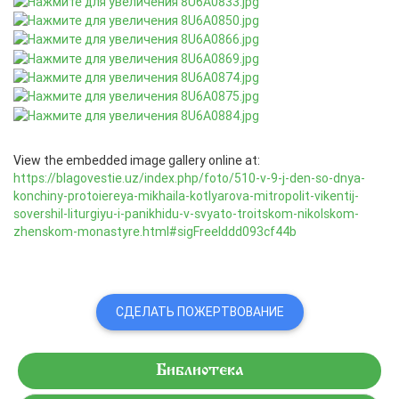
View the embedded image gallery online at:
https://blagovestie.uz/index.php/foto/510-v-9-j-den-so-dnya-
konchiny-protoiereya-mikhaila-kotlyarova-mitropolit-vikentij-
sovershil-liturgiyu-i-panikhidu-v-svyato-troitskom-nikolskom-
zhenskom-monastyre.html#sigFreeIddd093cf44b
СДЕЛАТЬ ПОЖЕРТВОВАНИЕ
Библиотека