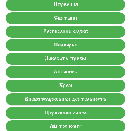
Игумения
Святыни
Расписание служб
Подворье
Заказать требы
Летопись
Храм
Внебогослужебная деятельность
Церковная лавка
Митрополит