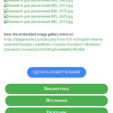
View the embedded image gallery online at:
https://blagovestie.uz/index.php/foto/531-mitropolit-vikentij-
sovershil-liturgiyu-i-panikhidu-v-svyato-troitskom-nikolskom-
zhenskom-monastyre.html#sigFreeIda85245e4a6
СДЕЛАТЬ ПОЖЕРТВОВАНИЕ
Библиотека
Игумения
Святыни