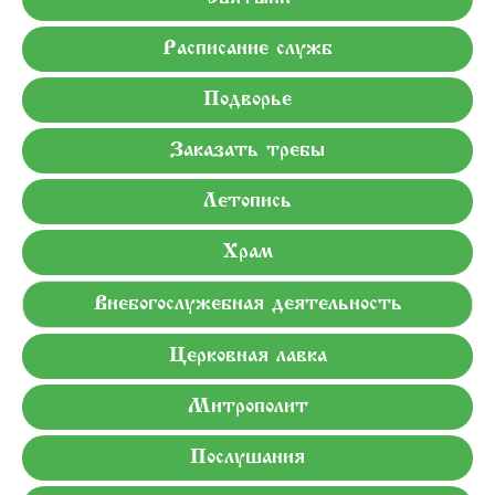
Расписание служб
Подворье
Заказать требы
Летопись
Храм
Внебогослужебная деятельность
Церковная лавка
Митрополит
Послушания