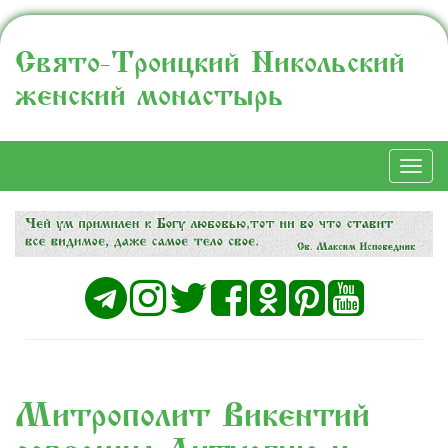
Свято-Троицкий Никольский
женский монастырь
Togg
navi
Митрополит Викентий