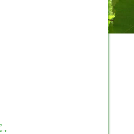
y-
skom-