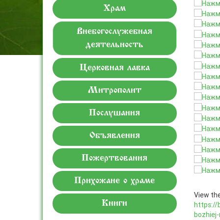
Храм
Внебогослужебная
деятельность
Церковная лавка
Митрополит
Послушания
Объявления
Пожертвования
Прихожане о храме
View the
Книги
https://
bozhiej-