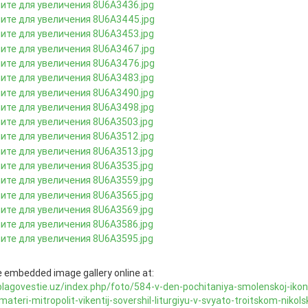
 embedded image gallery online at:
blagovestie.uz/index.php/foto/584-v-den-pochitaniya-smolenskoj-ikon
materi-mitropolit-vikentij-sovershil-liturgiyu-v-svyato-troitskom-nikol