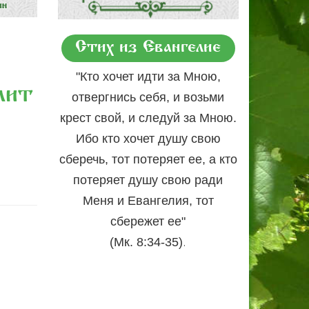
Стих из Евангелие
"Кто хочет идти за Мною,
лит
отвергнись себя, и возьми
крест свой, и следуй за Мною.
Ибо кто хочет душу свою
сберечь, тот потеряет ее, а кто
потеряет душу свою ради
Меня и Евангелия, тот
сбережет ее"
.
(Мк. 8:34-35)