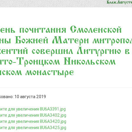
ень почитания Смоленской
оны Божией Матери митропо
ентий совершил Литургию в
то-Троицком Никольском
нском монастыре
овано: 10 августа 2019