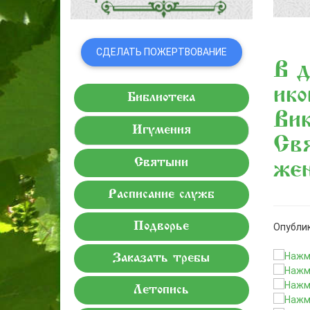
СДЕЛАТЬ ПОЖЕРТВОВАНИЕ
В д
ик
Библиотека
Вик
Игумения
Свя
Святыни
же
Расписание служб
Подворье
Опублик
Заказать требы
Летопись