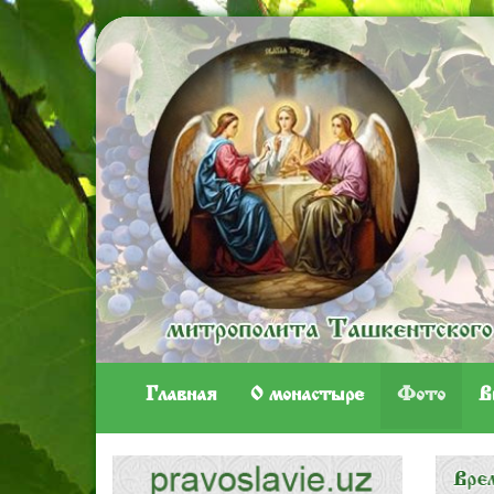
Главная
O монастыре
Фото
В