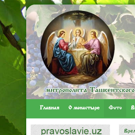
Главная
O монастыре
Фото
В