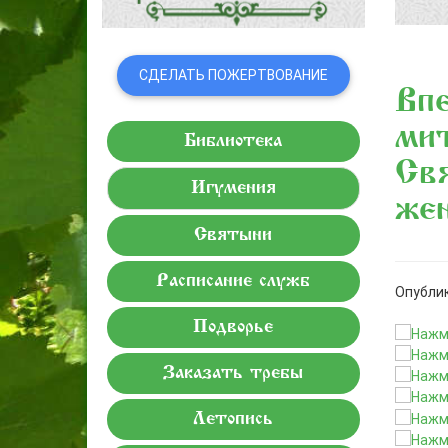
СДЕЛАТЬ ПОЖЕРТВОВАНИЕ
Впе
мит
Библиотека
Свя
Игумения
же
Святыни
Расписание служб
Опублик
Подворье
Заказать требы
Летопись