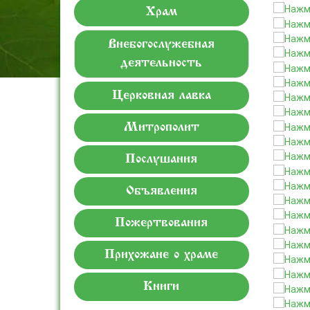
Храм
Внебогослужебная
деятельность
Церковная лавка
Митрополит
Послушания
Объявления
Пожертвования
Прихожане о храме
Книги