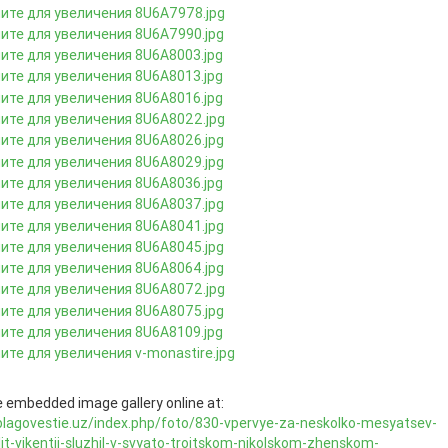
 embedded image gallery online at:
/blagovestie.uz/index.php/foto/830-vpervye-za-neskolko-mesyatsev-
it-vikentij-sluzhil-v-svyato-troitskom-nikolskom-zhenskom-