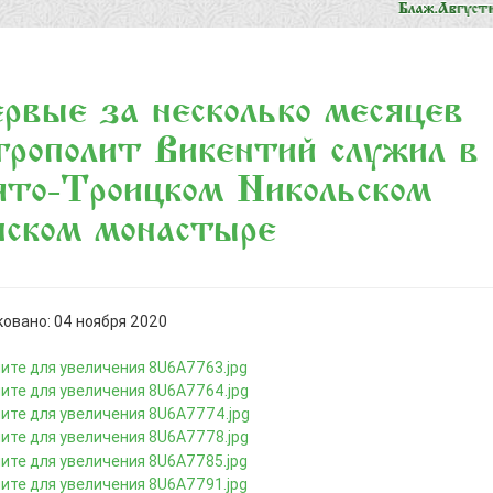
рвые за несколько месяцев
рополит Викентий служил в
то-Троицком Никольском
нском монастыре
овано: 04 ноября 2020