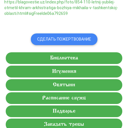
https://blagovestie.uz/index.php/foto/854-110-letnij-yubilej-
otmetil-khram-arkhistratiga-bozhiya-mikhaila-v-tashkentskoj-
oblasti.html#sigFreeIde06a792659
СДЕЛАТЬ ПОЖЕРТВОВАНИЕ
Библиотека
Игумения
Святыни
Расписание служб
Подворье
Заказать требы