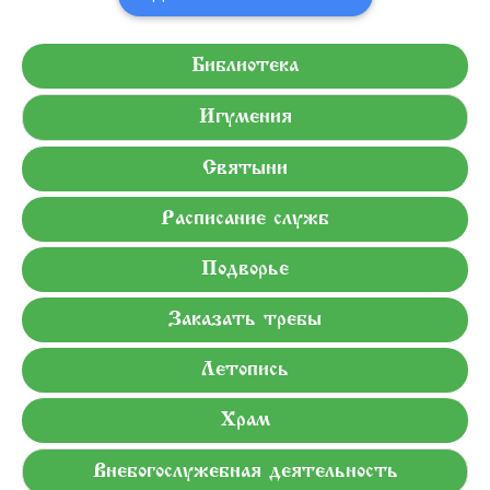
Библиотека
Игумения
Святыни
Расписание служб
Подворье
Заказать требы
Летопись
Храм
Внебогослужебная деятельность