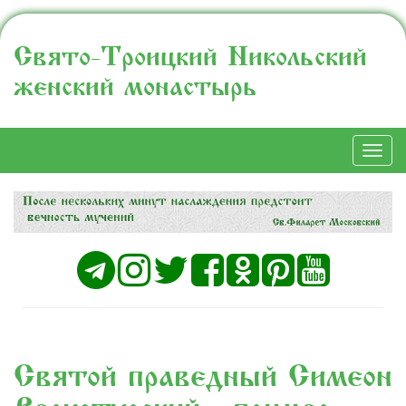
Свято-Троицкий Никольский
женский монастырь
Togg
navi
Святой праведный Симеон