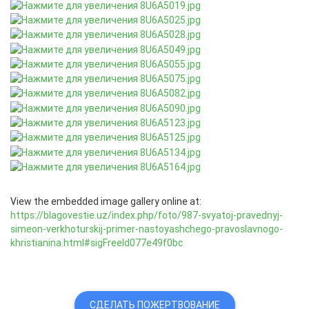
View the embedded image gallery online at:
https://blagovestie.uz/index.php/foto/987-svyatoj-pravednyj-
simeon-verkhoturskij-primer-nastoyashchego-pravoslavnogo-
khristianina.html#sigFreeId077e49f0bc
СДЕЛАТЬ ПОЖЕРТВОВАНИЕ