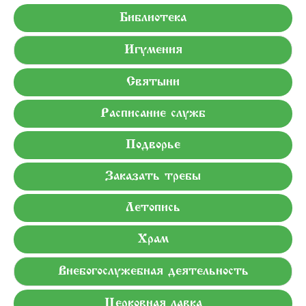
Библиотека
Игумения
Святыни
Расписание служб
Подворье
Заказать требы
Летопись
Храм
Внебогослужебная деятельность
Церковная лавка