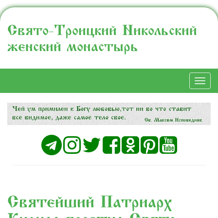
Свято-Троицкий Никольский
женский монастырь
Togg
navi
Святейший Патриарх