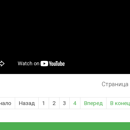
Страница 
чало
Назад
1
2
3
4
Вперед
В конец