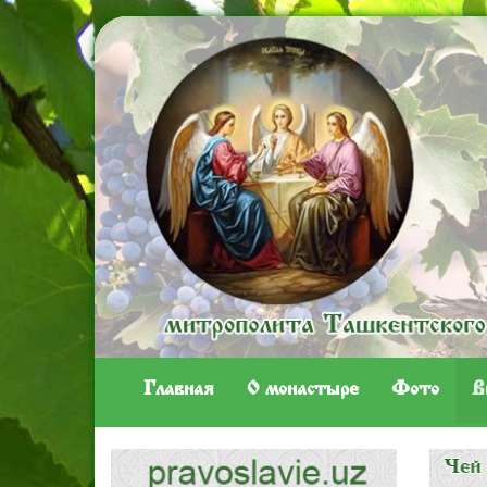
Главная
O монастыре
Фото
В