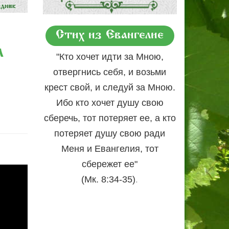
Стих из Евангелие
л
"Кто хочет идти за Мною,
отвергнись себя, и возьми
крест свой, и следуй за Мною.
Ибо кто хочет душу свою
сберечь, тот потеряет ее, а кто
потеряет душу свою ради
Меня и Евангелия, тот
сбережет ее"
.
(Мк. 8:34-35)