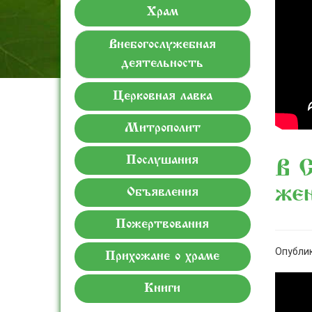
Храм
Внебогослужебная
деятельность
Церковная лавка
Митрополит
Послушания
В С
же
Объявления
Пожертвования
Опублик
Прихожане о храме
Книги