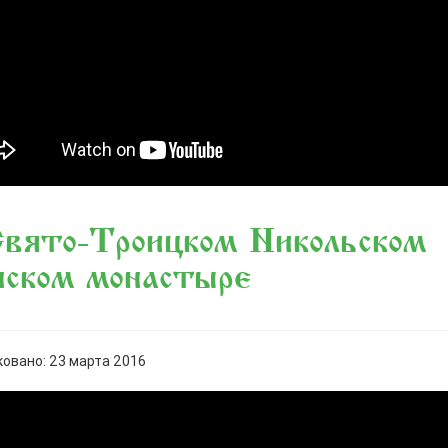
вято-Троицком Никольском
нском монастыре
овано: 23 марта 2016