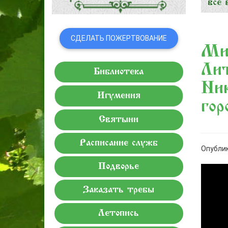
СДЕЛАТЬ ПОЖЕРТВОВАНИЕ
Ми
Ли
Библиотека
Ник
Игумения
го
Святыни
Расписание служб
Опублик
Подворье
Заказать требы
Летопись