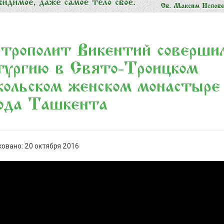
трополит Викентий соверши
тургию в Свято-Троицком
ольском женском монастыре
рода Ташкента
овано: 20 октября 2016