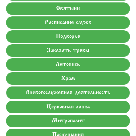
Святыни
Расписание служб
Подворье
Заказать требы
Летопись
Храм
Внебогослужебная деятельность
Церковная лавка
Митрополит
Послушания