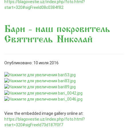
https://blagovestie.uz/index.php/foto.html?
start=320#sigFreeId08c0384f82
Бари - наш покровитель
Святитель Николай
Опубликовано: 10 июля 2016
View the embedded image gallery online at:
https://blagovestie.uz/index.php/foto.html?
start=320#sigFreeId73d187f0f7