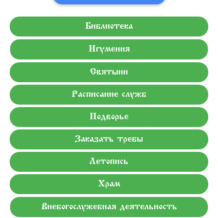
Библиотека
Игумения
Святыни
Расписание служб
Подворье
Заказать требы
Летопись
Храм
Внебогослужебная деятельность