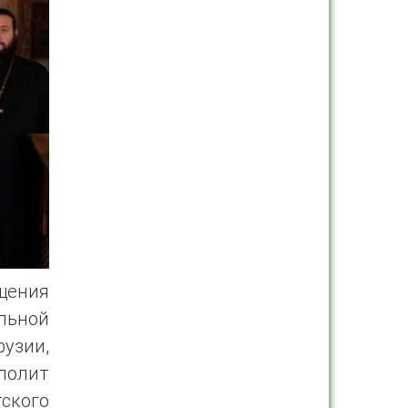
ещения
льной
ии,
полит
тского