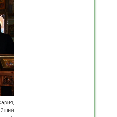
кария,
ейший