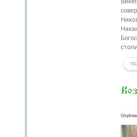
Вике
сове
Нико
Нака
Бого
стол
ПО
Воз
Опублик