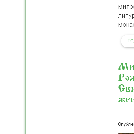
митр
литу
мона
ПО
Мит
Ро
Свя
жен
Опублик