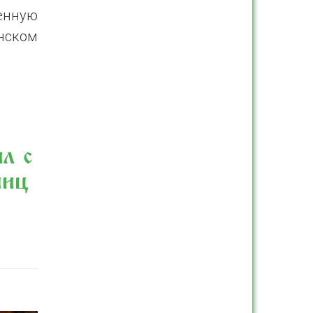
енную
нском
л с
ниц