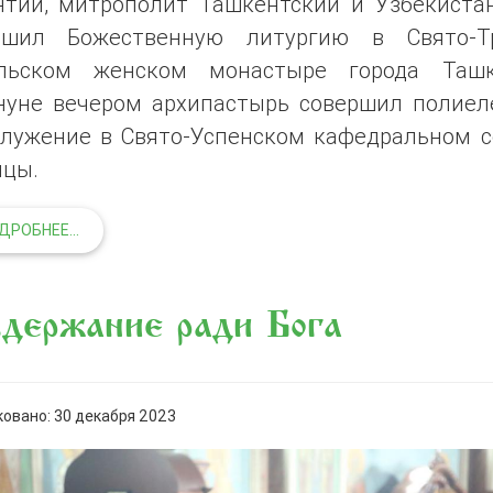
нтий, митрополит Ташкентский и Узбекистан
ршил Божественную литургию в Свято-Т
льском женском монастыре города Ташк
нуне вечером архипастырь совершил полиел
служение в Свято-Успенском кафедральном с
ицы.
ДРОБНЕЕ...
держание ради Бога
овано: 30 декабря 2023