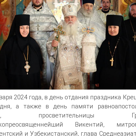
варя 2024 года, в день отдания праздника Кр
одня, а также в день памяти равноапосто
ны, просветительницы Груз
копреосвященнейший Викентий, митро
нтский и Узбекистанский, глава Среднеазиа