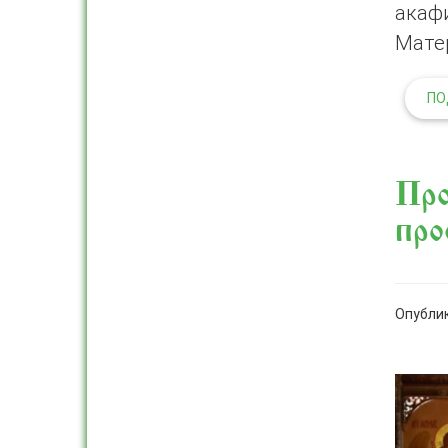
акаф
Матер
ПО
Про
про
Опублик