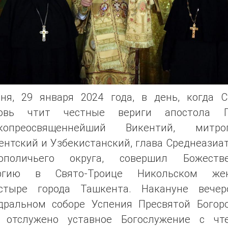
дня, 29 января 2024 года, в день, когда С
овь чтит честные вериги апостола П
копреосвященнейший Викентий, митро
нтский и Узбекистанский, глава Среднеазиа
ополичьего округа, совершил Божеств
ргию в Свято-Троице Никольском же
стыре города Ташкента. Накануне вече
дральном соборе Успения Пресвятой Богор
 отслужено уставное Богослужение с чт