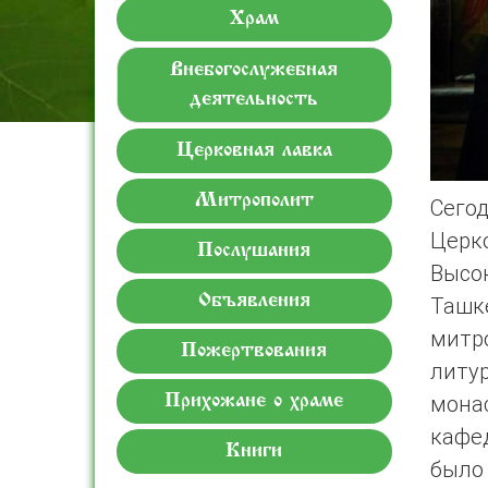
Храм
Внебогослужебная
деятельность
Церковная лавка
Митрополит
Сего
Церк
Послушания
Высо
Объявления
Ташке
митр
Пожертвования
литу
мона
Прихожане о храме
кафе
Книги
было