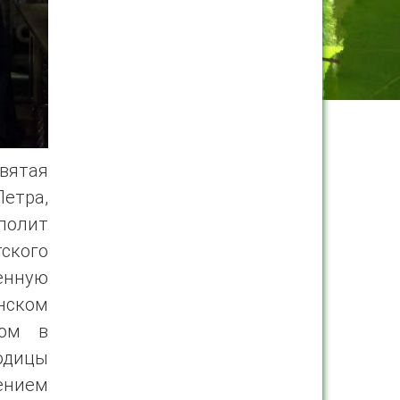
вятая
етра,
полит
тского
енную
нском
ром в
одицы
ением