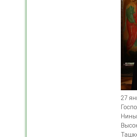
27 ян
Госп
Ни
Высо
Ташке