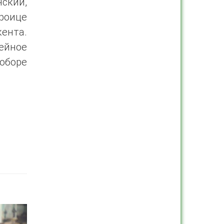
ский,
роице
ента.
ейное
оборе