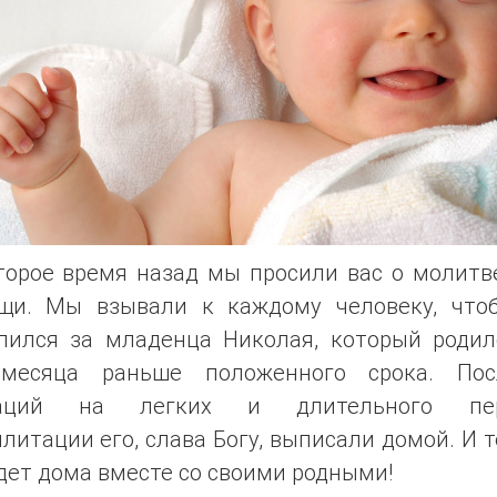
торое время назад мы просили вас о молитв
щи. Мы взывали к каждому человеку, что
лился за младенца Николая, который родил
месяца раньше положенного срока. По
раций на легких и длительного пер
литации его, слава Богу, выписали домой. И 
дет дома вместе со своими родными!