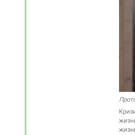
Прото
Криз
жизни
жизн