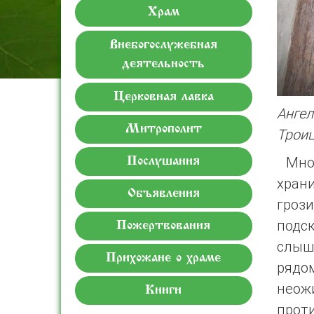
Храм
Внебогослужебная
деятельность
Церковная лавка
Анге
Митрополит
Троиц
Мног
Послушания
хран
Объявления
гроз
подск
Пожертвования
слыш
Прихожане о храме
рядо
неож
Книги
прот