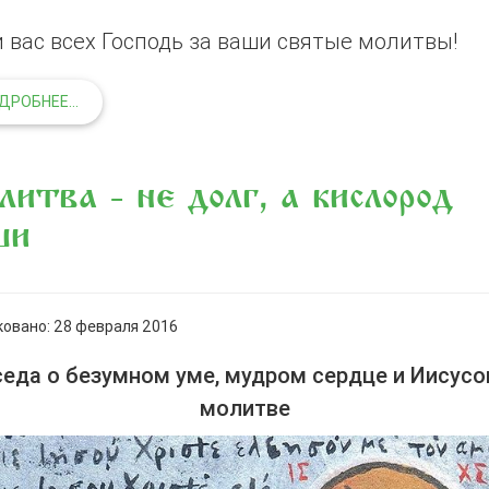
 вас всех Господь за ваши святые молитвы!
ДРОБНЕЕ...
итва - не долг, а кислород
ши
овано: 28 февраля 2016
седа о безумном уме, мудром сердце и Иисусо
молитве