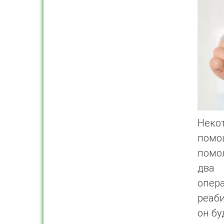
Неко
помо
помо
два 
опе
реаби
он бу