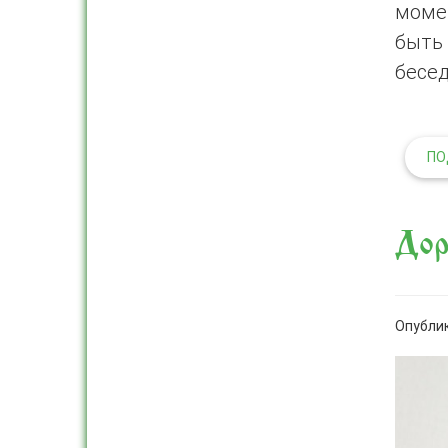
моме
быть
бесе
ПО
Дор
Опублик