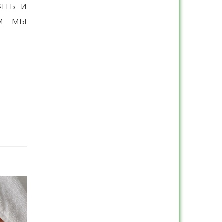
ять и
ом мы