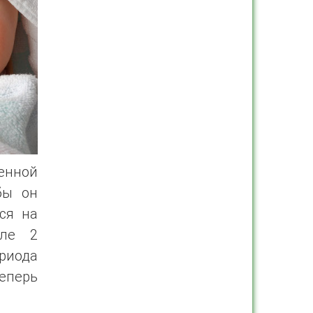
енной
бы он
ся на
сле 2
иода
теперь