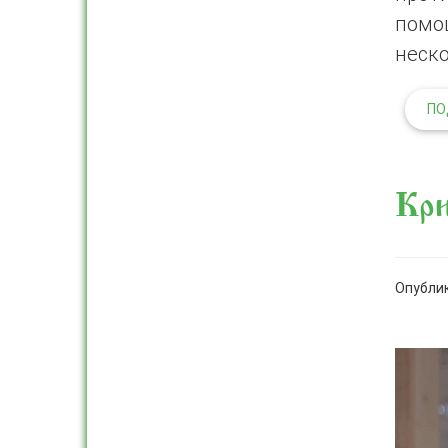
помо
неско
ПО
Кри
Опублик