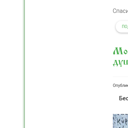
Спаси
ПО
Мол
ду
Опублик
Бе