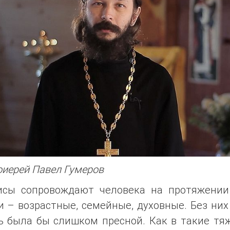
иерей Павел Гумеров
исы сопровождают человека на протяжении
 – возрастные, семейные, духовные. Без ни
ь была бы слишком пресной. Как в такие тя