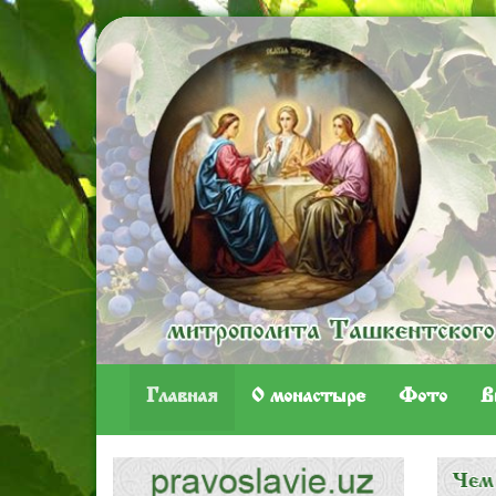
Главная
O монастыре
Фото
В