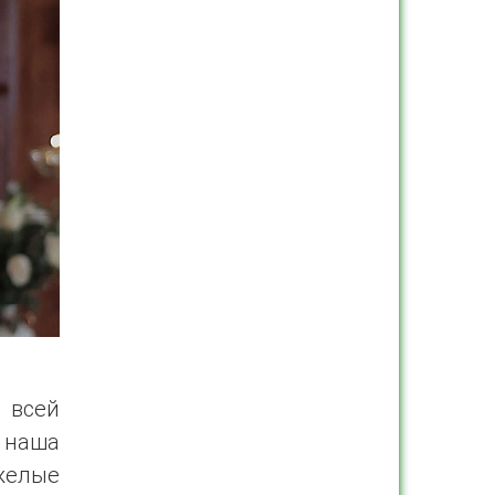
 всей
х наша
желые