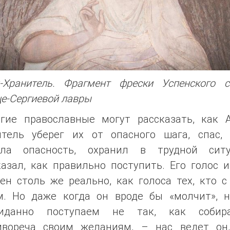
л-Хранитель. Фрагмент фрески Успенского с
е-Сергиевой лавры
ие православные могут рассказать, как А
итель уберег их от опасного шага, спас, 
ила опасность, охранил в трудной ситу
азал, как правильно поступить. Его голос 
ен столь же реально, как голоса тех, кто с
м. Но даже когда он вроде бы «молчит», 
иданно поступаем не так, как собира
ивореча своим желаниям, – нас ведет он