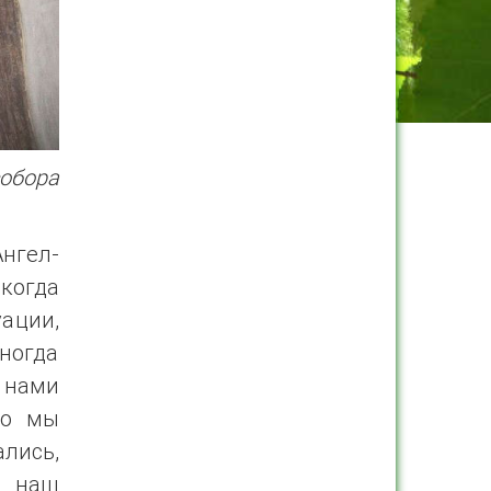
обора
нгел-
когда
ации,
иногда
 нами
но мы
лись,
, наш